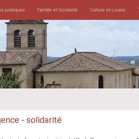
os pratiques
Famille et Scolarité
Culture et Loisirs
ence - solidarité