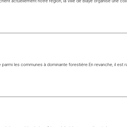
chent actuellement notre région, la Ville de Blaye organise une col
parmi les communes à dominante forestière.En revanche, il est r