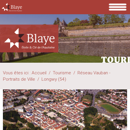
Vous êtes ici :
Accueil
/
Tourisme
/
Réseau Vauban -
Portraits de Ville
/
Longwy (54)