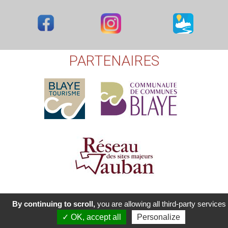
PARTENAIRES
ClictoutDEV - Tous droits réservés [XERUS - 2017-2021]
-
Mentions
By continuing to scroll,
you are allowing all third-party services
légales
-
Plan du site
-
propulsé par E-majine
✓ OK, accept all
Personalize