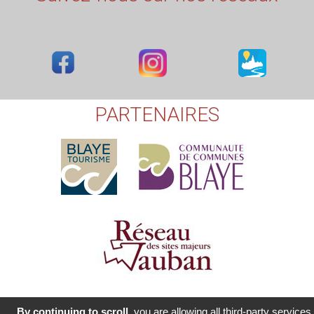
PARTENAIRES
ClictoutDEV - Tous droits réservés [XERUS - 2017-2021]
-
Mentions
By continuing to scroll,
you are allowing all third-party services