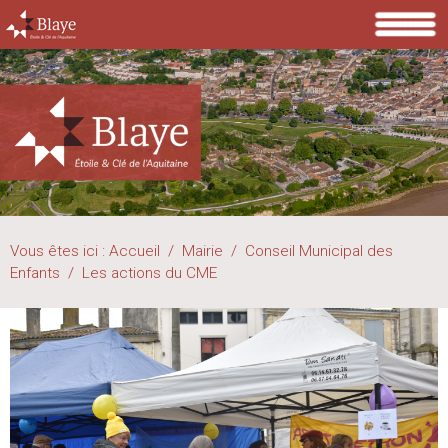
Vous êtes ici :
Accueil
/
Mairie
/
Conseil Municipal des
Enfants
/
Les actions du CME