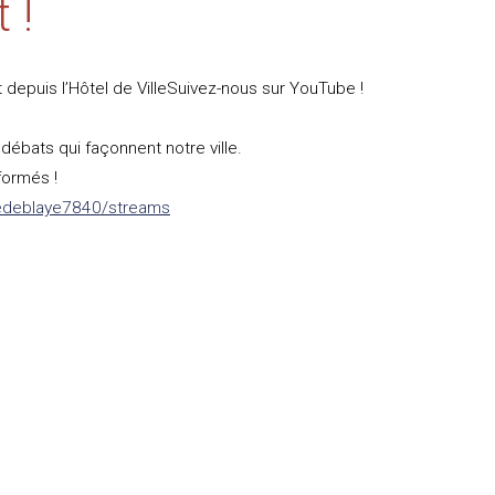
t !
t depuis l’Hôtel de VilleSuivez-nous sur YouTube !
ébats qui façonnent notre ville.
formés !
ledeblaye7840/streams