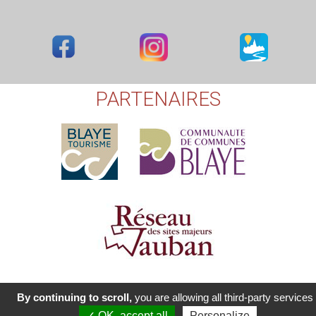
PARTENAIRES
ClictoutDEV - Tous droits réservés [XERUS - 2017-2021]
-
Mentions
By continuing to scroll,
you are allowing all third-party services
légales
-
Plan du site
-
propulsé par E-majine
✓ OK, accept all
Personalize